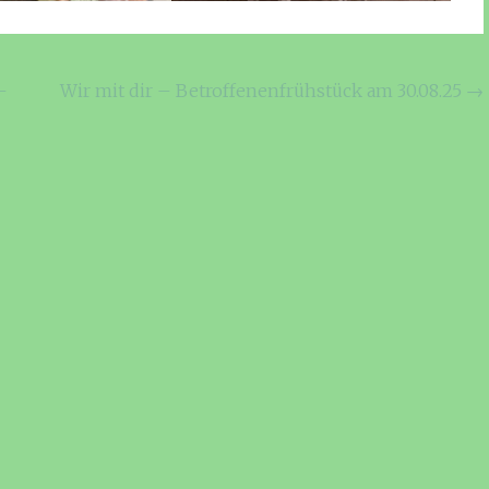
–
Wir mit dir – Betroffenenfrühstück am 30.08.25
→