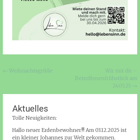
Beitragsnavigation
←
Weihnachtsgrüße
Wir mit dir –
Betroffenenfrühstück am
24.05.25
→
Aktuelles
Tolle Neuigkeiten:
Hallo neuer Erdenbewohner!!! Am 03.12.2025 ist
ein kleiner Johannes zur Welt gekommen.