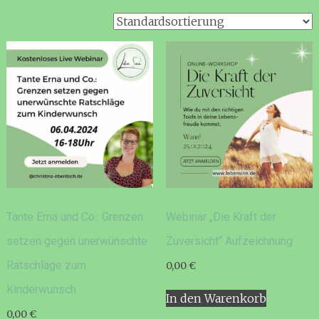
Tante Erna und Co.: Grenzen
Webinar „Die Kraft der
setzen gegen unerwünschte
Zuversicht“ Aufzeichnung
Ratschläge zum
0,00
€
Kinderwunsch
In den Warenkorb
0,00
€