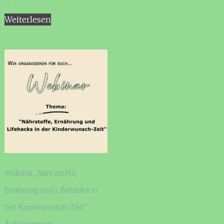
Weiterlesen
Webinar „Nährstoffe,
Ernährung und Lifehacks in
der Kinderwunsch-Zeit“